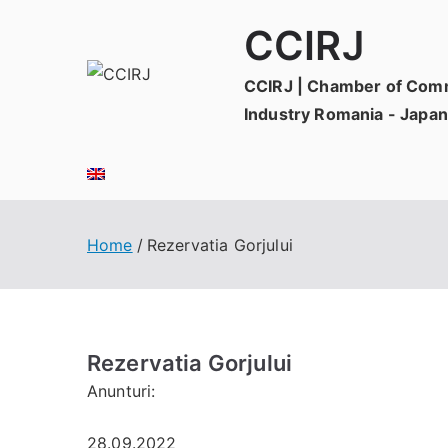
Skip
CCIRJ
to
content
CCIRJ | Chamber of Com
Industry Romania - Japan
Home
Rezervatia Gorjului
Rezervatia Gorjului
Anunturi:
28.09.2022