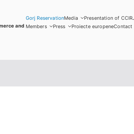
Gorj Reservation
Media
Presentation of CCIR
merce and
Members
Press
Proiecte europene
Contact