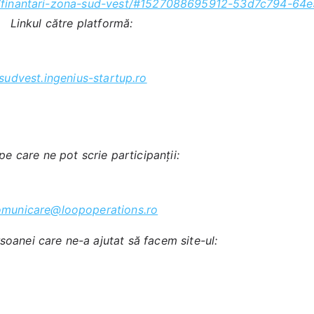
ari/finantari-zona-sud-vest/#1527088695912-53d7c794-64
Linkul către platformă:
sudvest.ingenius-startup.ro
pe care ne pot scrie participanții:
omunicare@loopoperations.ro
soanei care ne-a ajutat să facem site-ul: