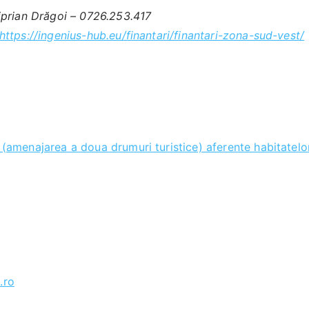
iprian Drăgoi – 0726.253.417
https://ingenius-hub.eu/finantari/finantari-zona-sud-vest/
a (amenajarea a doua drumuri turistice) aferente habitatelo
.ro