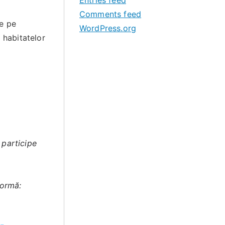
Entries feed
Comments feed
re pe
WordPress.org
 habitatelor
 participe
formă: