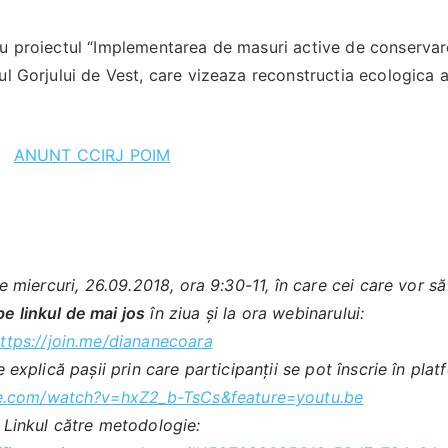
ru proiectul “Implementarea de masuri active de conserva
ul Gorjului de Vest, care vizeaza reconstructia ecologica a
ANUNT CCIRJ POIM
e miercuri, 26.09.2018, ora 9:30-11, în care cei care vor să
pe linkul de mai jos
în ziua și la ora webinarului:
ttps://join.me/diananecoara
 explică pașii prin care participanții se pot înscrie în plat
e.com/watch?v=hxZ2_b-TsCs&feature=youtu.be
Linkul către metodologie: