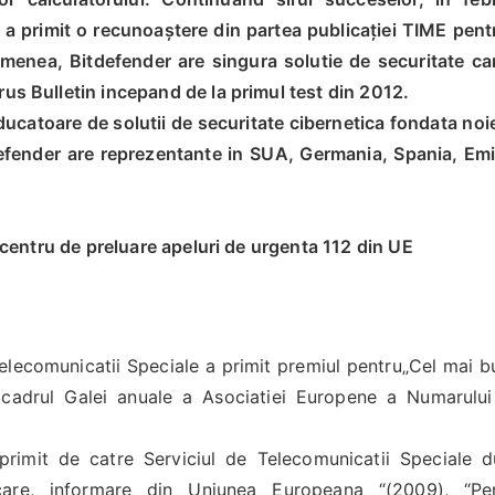
 a primit o recunoaștere din partea publicației TIME pen
menea, Bitdefender are singura solutie de securitate ca
rus Bulletin incepand de la primul test din 2012.
catoare de solutii de securitate cibernetica fondata noi
defender are reprezentante in SUA, Germania, Spania, Emi
centru de preluare apeluri de urgenta 112 din UE
 Telecomunicatii Speciale a primit premiul pentru„Cel mai 
 cadrul Galei anuale a Asociatiei Europene a Numarulu
 primit de catre Serviciul de Telecomunicatii Speciale d
e, informare din Uniunea Europeana “(2009), “Pen