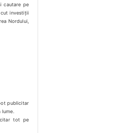
si cautare pe
ut investiții
rea Nordului,
t publicitar
a lume.
itar tot pe