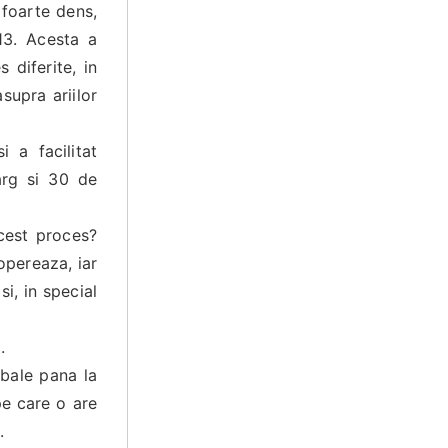
foarte dens,
13. Acesta a
diferite, in
supra ariilor
 a facilitat
larg si 30 de
cest proces?
opereaza, iar
i, in special
.
bale pana la
pe care o are
.