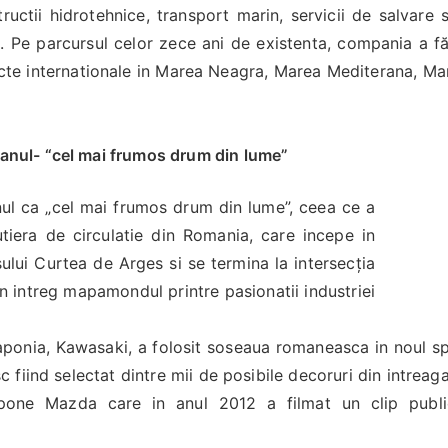
ructii hidrotehnice, transport marin, servicii de salvare 
e. Pe parcursul celor zece ani de existenta, compania a făc
ecte internationale in Marea Neagra, Marea Mediterana, Ma
anul- “cel mai frumos drum din lume”
ul ca „cel mai frumos drum din lume”, ceea ce a
iera de circulatie din Romania, care incepe in
lui Curtea de Arges si se termina la intersecția
n intreg mapamondul printre pasionatii industriei
onia, Kawasaki, a folosit soseaua romaneasca in noul spo
fiind selectat dintre mii de posibile decoruri din intreag
one Mazda care in anul 2012 a filmat un clip public