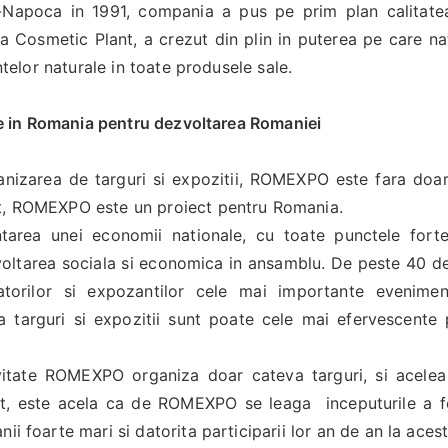
uj-Napoca in 1991, compania a pus pe prim plan calitate
ea Cosmetic Plant, a crezut din plin in puterea pe care n
ntelor naturale in toate produsele sale.
in Romania pentru dezvoltarea Romaniei
anizarea de targuri si expozitii, ROMEXPO este fara doa
at, ROMEXPO este un proiect pentru Romania.
entarea unei economii nationale, cu toate punctele fort
voltarea sociala si economica in ansamblu. De peste 40 de
torilor si expozantilor cele mai importante evenime
e la targuri si expozitii sunt poate cele mai efervescente
ivitate ROMEXPO organiza doar cateva targuri, si acelea
tat, este acela ca de ROMEXPO se leaga inceputurile a f
i foarte mari si datorita participarii lor an de an la acest