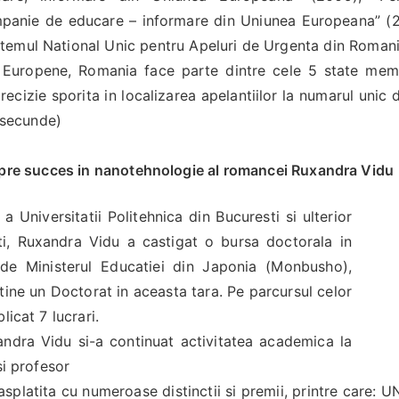
mpanie de educare – informare din Uniunea Europeana” (2
temul National Unic pentru Apeluri de Urgenta din Romani
i Europene, Romania face parte dintre cele 5 state me
cizie sporita in localizarea apelantiilor la numarul unic 
0 secunde)
re succes in nanotehnologie al romancei Ruxandra Vidu
a Universitatii Politehnica din Bucuresti si ulterior
tati, Ruxandra Vidu a castigat o bursa doctorala in
 de Ministerul Educatiei din Japonia (Monbusho),
ine un Doctorat in aceasta tara. Pe parcursul celor
icat 7 lucrari.
andra Vidu si-a continuat activitatea academica la
si profesor
splatita cu numeroase distinctii si premii, printre care: 