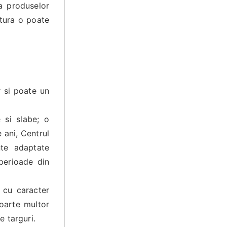
a produselor
atura o poate
r si poate un
e si slabe; o
 ani, Centrul
nte adaptate
 perioade din
 cu caracter
oarte multor
e targuri.