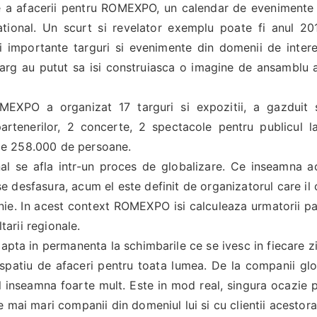
e a afacerii pentru ROMEXPO, un calendar de evenimente 
national. Un scurt si revelator exemplu poate fi anul 20
mportante targuri si evenimente din domenii de interes 
l larg au putut sa isi construiasca o imagine de ansamblu a
MEXPO a organizat 17 targuri si expozitii, a gazduit si
partenerilor, 2 concerte, 2 spectacole pentru publicul 
t de 258.000 de persoane.
al se afla intr-un proces de globalizare. Ce inseamna a
se desfasura, acum el este definit de organizatorul care il 
. In acest context ROMEXPO isi calculeaza urmatorii pas
tarii regionale.
pta in permanenta la schimbarile ce se ivesc in fiecare zi
patiu de afaceri pentru toata lumea. De la companii glo
ul inseamna foarte mult. Este in mod real, singura ocazie 
 mai mari companii din domeniul lui si cu clientii acestora