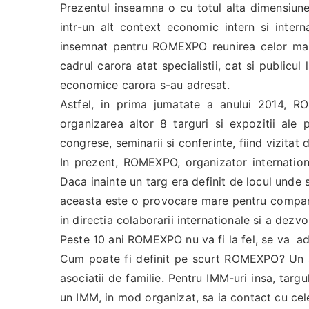
Prezentul inseamna o cu totul alta dimensiun
intr-un alt context economic intern si inter
insemnat pentru ROMEXPO reunirea celor mai i
cadrul carora atat specialistii, cat si publicu
economice carora s-au adresat.
Astfel, in prima jumatate a anului 2014, RO
organizarea altor 8 targuri si expozitii ale 
congrese, seminarii si conferinte, fiind vizita
In prezent, ROMEXPO, organizator internation
Daca inainte un targ era definit de locul unde 
aceasta este o provocare mare pentru companie
in directia colaborarii internationale si a dezvol
Peste 10 ani ROMEXPO nu va fi la fel, se va ada
Cum poate fi definit pe scurt ROMEXPO? Un s
asociatii de familie. Pentru IMM-uri insa, targ
un IMM, in mod organizat, sa ia contact cu cele