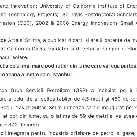
 and Innovation; University of California Institute of En
and Technology Projects; UC Davis Postdoctoral Scholars
mission (CEC), 2002 & 2006 Energy Innovations Small 
ta si Stiinta, a publicat 4 carti si are 9 patente de inv
 of California Davis, fondator si director a companiei Blo
nouri solare.
ia celui mai mare pod rutier din lume care va lega partea 
ropeana a metropolei Istanbul
a Grup Servicii Petroliere (GSP) a incheiat pe 9 ia
are a celui de-al doilea tablier de 4,5 metri şi 450 de to
 Podul Yavuz Sultan Selim urmeaza sa fie inaugurat pe 
i lat pot din lume, cu o latime de 59 de metri si va avea c
ume – 322 de metri
cii integrate pentru industria offshore de petrol si gaze,