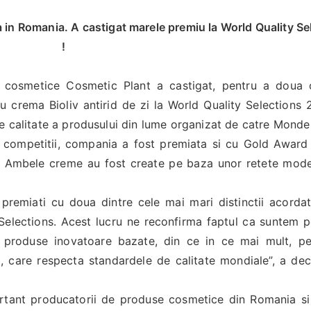
a in Romania. A castigat marele premiu la World Quality S
!
cosmetice Cosmetic Plant a castigat, pentru a doua 
 crema Bioliv antirid de zi la World Quality Selections 
e calitate a produsului din lume organizat de catre Monde
i competitii, compania a fost premiata si cu Gold Award
 Ambele creme au fost create pe baza unor retete mode
 premiati cu doua dintre cele mai mari distinctii acord
 Selections. Acest lucru ne reconfirma faptul ca suntem 
 produse inovatoare bazate, din ce in ce mai mult, pe
), care respecta standardele de calitate mondiale”, a de
ortant producatorii de produse cosmetice din Romania si