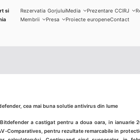
t si
Rezervatia Gorjului
Media
Prezentare CCIRJ
R
nia
Membrii
Presa
Proiecte europene
Contact
defender, cea mai buna solutie antivirus din lume
Bitdefender a castigat pentru a doua oara, in ianuarie 
AV-Comparatives, pentru rezultate remarcabile in protectie,
r calculatorului. Continuand sirul succeselor, in feb