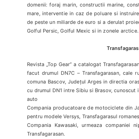
domenii: foraj marin, constructii marine, const
mare, interventie in caz de poluare si instruir
de peste un miliarde de euro si a derulat proi
Golful Persic, Golful Mexic si in zonele arctice.
Transfagaras
Revista „Top Gear” a catalogat Transfagarasan
facut drumul DN7C – Transfagarasan, cale rut
comuna Bascov, Județul Arges in directia orasu
cu drumul DN1 intre Sibiu si Brasov, cunoscut i
auto
Compania producatoare de motociclete din Jap
pentru modele Versys, Transfagarasul romanesc 
Compania Kawasaki, urmeaza companiei nip
Transfagarasan.