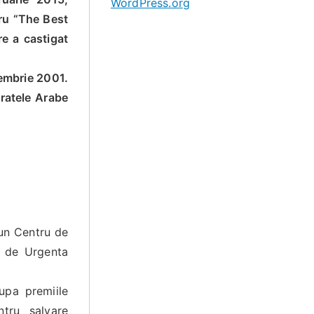
WordPress.org
tru “The Best
re a castigat
embrie 2001.
ratele Arabe
bun Centru de
i de Urgenta
upa premiile
tru salvare