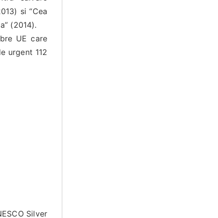
013) si “Cea
a” (2014).
mbre UE care
de urgent 112
UNESCO Silver