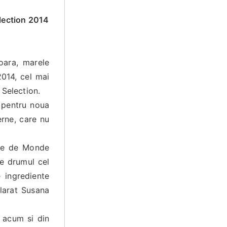
election 2014
oara, marele
2014, cel mai
 Selection.
 pentru noua
rne, care nu
ate de Monde
pe drumul cel
 ingrediente
clarat Susana
 acum si din