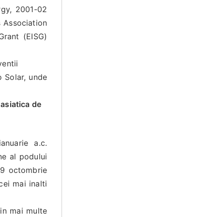
ergy, 2001-02
 Association
Grant (EISG)
entii
o Solar, unde
asiatica de
nuarie a.c.
ne al podului
29 octombrie
ei mai inalti
 in mai multe