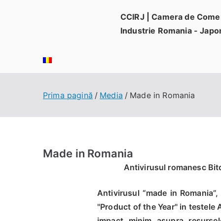
Sari
CCIRJ | Camera de Comer
la
Industrie Romania - Japo
conținut
Prima pagină
Media
Made in Romania
Made in Romania
Antivirusul romanesc Bit
Antivirusul “made in Romania”, 
"Product of the Year" in testele 
impact minim asupra resurselo