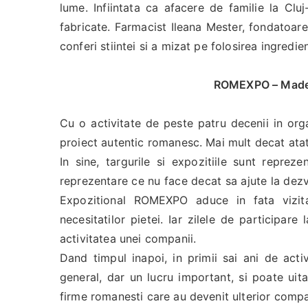
lume. Infiintata ca afacere de familie la Cl
fabricate. Farmacist Ileana Mester, fondatoar
conferi stiintei si a mizat pe folosirea ingredie
ROMEXPO – Made 
Cu o activitate de peste patru decenii in org
proiect autentic romanesc. Mai mult decat at
In sine, targurile si expozitiile sunt reprez
reprezentare ce nu face decat sa ajute la dez
Expozitional ROMEXPO aduce in fata vizita
necesitatilor pietei. Iar zilele de participar
activitatea unei companii.
Dand timpul inapoi, in primii sai ani de act
general, dar un lucru important, si poate ui
firme romanesti care au devenit ulterior compani