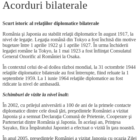
Acorduri bilaterale
Scurt istoric al relaţiilor diplomatice bilaterale
România şi Japonia au stabilit relaţii diplomatice în august 1917, la
nivel de legaţie. Legaţia română din Tokyo a fost închisă din motive
bugetare între 1 aprilie 1922 şi 1 aprilie 1927. În urma închiderii
legaţiei române la Tokyo, la 1 mai 1923 a fost înfiinţat Consulatul
General Onorific al României la Osaka.
În contextul celui de-al doilea război mondial, la 31 octombrie 1944
relaţiile diplomatice bilaterale au fost întrerupte, fiind reluate la 1
septembrie 1959. La 1 iunie 1964 relaţiile diplomatice au fost
ridicate la nivel de ambasadă.
Schimburi de vizite la nivel înalt
:
În 2002, cu prilejul aniversării a 100 de ani de la primele contacte
diplomatice dintre cele două ţări, preşedintele României a vizitat
Japonia şi a semnat Declaraţia Comună de Prietenie, Cooperare şi
Parteneriat dintre România şi Japonia. În acelaşi an, Prinţesa
Sayako, fiica Împăratului Japoniei a efectuat o vizită în ţara noastră.
În anul 2005, preşedintele României a vizitat Japonia cu ocazia Zilei