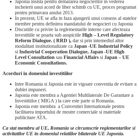
Japonia insista pentru demararea negocierilor in vederea
incheierii unui acord de liber schimb cu UE, proces programat
pentru primavara anului 2013.
In prezent, UE se afla in faza ajungerii unui consens al statelor
membre pentru definirea mandatului de negocieri cu Japonia
Discutiile cu privire la reglementarile interne care afecteaza
investitiile se poarta sub auspiciile
High – Level Regulatory
Reform Dialogue. ( RRD ),
dar si prin intemediul altor
modalitati institutionalizate ca
Japan -UE Industrial Policy
si
Industrial Cooperation Dialogue, Japan -UE High
Level Consultation
sau
Financial Affairs
si
Japan – UE
Economic Consultations.
Acorduri in domeniul investitiilor
Intre Romania si Japonia este in vigoare conventia de evitare a
dublei impuneri.
Japonia este membra a Agentiei Multilaterale De Garantare a
Investitiilor ( MIGA ) la care este parte si Romania.
Japonia este membra a Conventiei Internationale pentru
facilitarea importului de mostre comerciale si materiale
publicitare ATA.
Ca stat membru al UE, Romania se circumscrie reglementarilor si
activitatilor UE in domeniul relatiilor bilaterale UE Japonia.