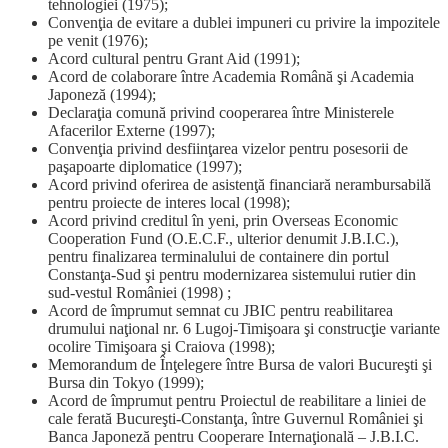
tehnologiei (1975);
Convenţia de evitare a dublei impuneri cu privire la impozitele
pe venit (1976);
Acord cultural pentru Grant Aid (1991);
Acord de colaborare între Academia Română şi Academia
Japoneză (1994);
Declaraţia comună privind cooperarea între Ministerele
Afacerilor Externe (1997);
Convenţia privind desfiinţarea vizelor pentru posesorii de
paşapoarte diplomatice (1997);
Acord privind oferirea de asistenţă financiară nerambursabilă
pentru proiecte de interes local (1998);
Acord privind creditul în yeni, prin Overseas Economic
Cooperation Fund (O.E.C.F., ulterior denumit J.B.I.C.),
pentru finalizarea terminalului de containere din portul
Constanţa-Sud şi pentru modernizarea sistemului rutier din
sud-vestul României (1998) ;
Acord de împrumut semnat cu JBIC pentru reabilitarea
drumului naţional nr. 6 Lugoj-Timişoara şi construcţie variante
ocolire Timişoara şi Craiova (1998);
Memorandum de Înţelegere între Bursa de valori Bucureşti şi
Bursa din Tokyo (1999);
Acord de împrumut pentru Proiectul de reabilitare a liniei de
cale ferată Bucureşti-Constanţa, între Guvernul României şi
Banca Japoneză pentru Cooperare Internaţională – J.B.I.C.