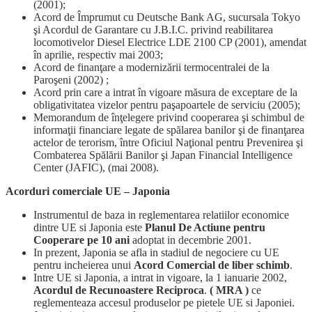
(2001);
Acord de Împrumut cu Deutsche Bank AG, sucursala Tokyo
şi Acordul de Garantare cu J.B.I.C. privind reabilitarea
locomotivelor Diesel Electrice LDE 2100 CP (2001), amendat
în aprilie, respectiv mai 2003;
Acord de finanţare a modernizării termocentralei de la
Paroşeni (2002) ;
Acord prin care a intrat în vigoare măsura de exceptare de la
obligativitatea vizelor pentru paşapoartele de serviciu (2005);
Memorandum de înţelegere privind cooperarea şi schimbul de
informaţii financiare legate de spălarea banilor şi de finanţarea
actelor de terorism, între Oficiul Naţional pentru Prevenirea şi
Combaterea Spălării Banilor şi Japan Financial Intelligence
Center (JAFIC), (mai 2008).
Acorduri comerciale UE – Japonia
Instrumentul de baza in reglementarea relatiilor economice
dintre UE si Japonia este
Planul De Actiune pentru
Cooperare pe 10 ani
adoptat in decembrie 2001.
In prezent, Japonia se afla in stadiul de negociere cu UE
pentru incheierea unui
Acord Comercial de liber schimb
.
Intre UE si Japonia, a intrat in vigoare, la 1 ianuarie 2002,
Acordul de Recunoastere Reciproca
.
( MRA )
ce
reglementeaza accesul produselor pe pietele UE si Japoniei.