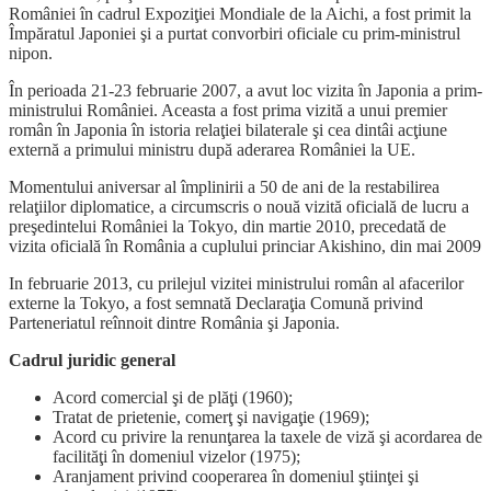
României în cadrul Expoziţiei Mondiale de la Aichi, a fost primit la
Împăratul Japoniei şi a purtat convorbiri oficiale cu prim-ministrul
nipon.
În perioada 21-23 februarie 2007, a avut loc vizita în Japonia a prim-
ministrului României. Aceasta a fost prima vizită a unui premier
român în Japonia în istoria relaţiei bilaterale şi cea dintâi acţiune
externă a primului ministru după aderarea României la UE.
Momentului aniversar al împlinirii a 50 de ani de la restabilirea
relaţiilor diplomatice, a circumscris o nouă vizită oficială de lucru a
preşedintelui României la Tokyo, din martie 2010, precedată de
vizita oficială în România a cuplului princiar Akishino, din mai 2009
In februarie 2013, cu prilejul vizitei ministrului român al afacerilor
externe la Tokyo, a fost semnată Declaraţia Comună privind
Parteneriatul reînnoit dintre România şi Japonia.
Cadrul juridic general
Acord comercial şi de plăţi (1960);
Tratat de prietenie, comerţ şi navigaţie (1969);
Acord cu privire la renunţarea la taxele de viză şi acordarea de
facilităţi în domeniul vizelor (1975);
Aranjament privind cooperarea în domeniul ştiinţei şi