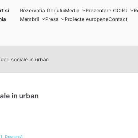
t si
Rezervatia Gorjului
Media
Prezentare CCIRJ
R
nia
Membrii
Presa
Proiecte europene
Contact
inderi sociale in urban
iale in urban
-1
Descarcă