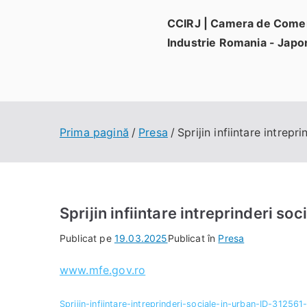
Sari
CCIRJ | Camera de Comer
la
Industrie Romania - Japo
conținut
Prima pagină
Presa
Sprijin infiintare intrepr
Sprijin infiintare intreprinderi soc
Publicat pe
19.03.2025
Publicat în
Presa
www.mfe.gov.ro
Sprijin-infiintare-intreprinderi-sociale-in-urban-ID-312561