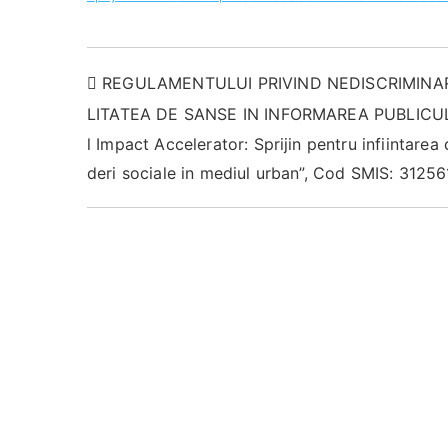
Navigare
REGULAMENTULUI PRIVIND NEDISCRIMINAR
în
LITATEA DE SANSE IN INFORMAREA PUBLICULU
articole
l Impact Accelerator: Sprijin pentru infiintarea 
deri sociale in mediul urban”, Cod SMIS: 31256