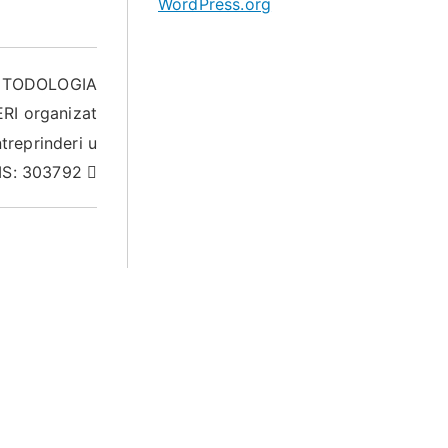
WordPress.org
 METODOLOGIA
I organizat
treprinderi u
IS: 303792