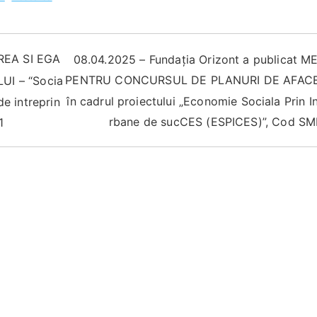
EA SI EGA
08.04.2025 – Fundația Orizont a publicat
PENTRU CONCURSUL DE PLANURI DE AFACER
I – “Socia
în cadrul proiectului „Economie Sociala Prin In
de intreprin
rbane de sucCES (ESPICES)”, Cod SM
1