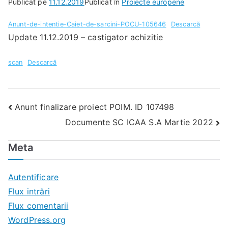
Publicat pe
11.12.2019
Publicat în
Proiecte europene
Anunt-de-intentie-Caiet-de-sarcini-POCU-105646
Descarcă
Update 11.12.2019 – castigator achizitie
scan
Descarcă
Navigare
Anunt finalizare proiect POIM. ID 107498
în
Documente SC ICAA S.A Martie 2022
articole
Meta
Autentificare
Flux intrări
Flux comentarii
WordPress.org