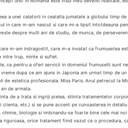
concept unic in Romania este visul meu devenit realitate, es
a a unei calatorii in cealalta jumatate a globului timp de
ocul in care m-am nascut si care mi-a lipsit intotdeauna pen
veste despre multi ani de studiu, de munca, de perseveren
 care m-am indragostit, care m-a invatat ca frumusetea es
intre trup, minte si suflet.
le, ca pentru a oferi servicii in domeniul frumusetii sunt 
rta vreme dupa ce am ajuns in Japonia am urmat timp de un 
li de estetica profesionala: Miss Paris. Anul petrecut la Mi
 an de armata.
inta de a trata si ingriji pielea, stiinta tratamentelor corpor
si clienta, etc.) si se pune accent pe cunoasterea in detaliu
 chimie, biologie si imbinandu-se foarte bine cele mai noi
na riguroasa, orice tratament fiind vazut ca o procedura, ca