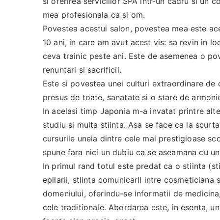
si oferirea serviciilor SPA intr-un cadru si un 
mea profesionala ca si om.
Povestea acestui salon, povestea mea este acee
10 ani, in care am avut acest vis: sa revin in l
ceva trainic peste ani. Este de asemenea o po
renuntari si sacrificii.
Este si povestea unei culturi extraordinare de
presus de toate, sanatate si o stare de armonie 
In acelasi timp Japonia m-a invatat printre alte
studiu si multa stiinta. Asa se face ca la scu
cursurile uneia dintre cele mai prestigioase sco
spune fara nici un dubiu ca se aseamana cu un
In primul rand totul este predat ca o stiinta (sti
epilarii, stiinta comunicarii intre cosmeticiana 
domeniului, oferindu-se informatii de medicina,
cele traditionale. Abordarea este, in esenta, u