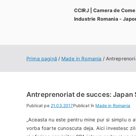
Sari
CCIRJ | Camera de Comer
la
Industrie Romania - Japo
conținut
Prima pagină
Made in Romania
Antreprenori
Antreprenoriat de succes: Japan S
Publicat pe
21.03.2017
Publicat în
Made in Romania
„Aceasta nu este pentru mine pur si simplu o a
vorba foarte cunoscuta deja. Aici investesc zi