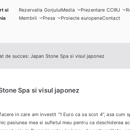
t si
Rezervatia Gorjului
Media
Prezentare CCIRJ
R
nia
Membrii
Presa
Proiecte europene
Contact
at de succes: Japan Stone Spa si visul japonez
tone Spa si visul japonez
facere in care am investit “1 Euro ca sa scot 4”, asa cum 
lnic pasiunea mea si sufletul meu pentru ca deschiderea ac