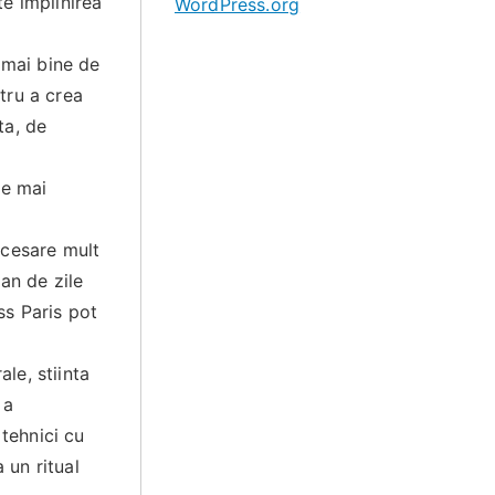
te implinirea
WordPress.org
 mai bine de
tru a crea
ta, de
te mai
necesare mult
an de zile
ss Paris pot
ale, stiinta
 a
 tehnici cu
 un ritual